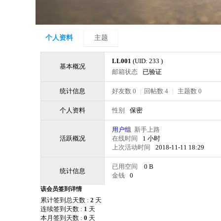
个人资料
主题
LL001
(UID: 233 )
基本概况
邮箱状态
已验证
统计信息
好友数 0
|
回帖数 4
|
主题数 0
个人资料
性别
保密
用户组
新手上路
活跃概况
在线时间
1 小时
上次活动时间
2018-11-11 18:29
已用空间
0 B
统计信息
金钱
0
该会员签到详情
累计签到总天数 :
2
天
连续签到天数 :
1
天
本月签到天数 :
0
天