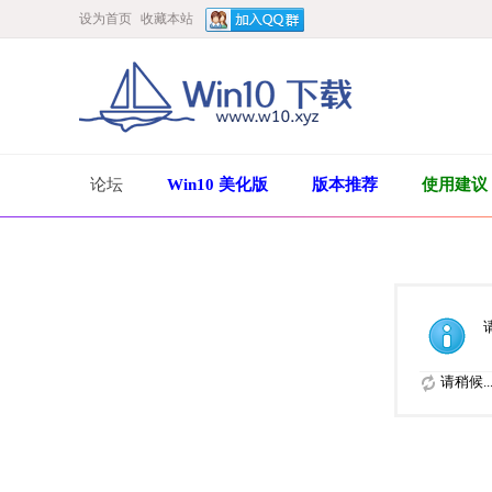
设为首页
收藏本站
论坛
Win10 美化版
版本推荐
使用建议
请稍候..