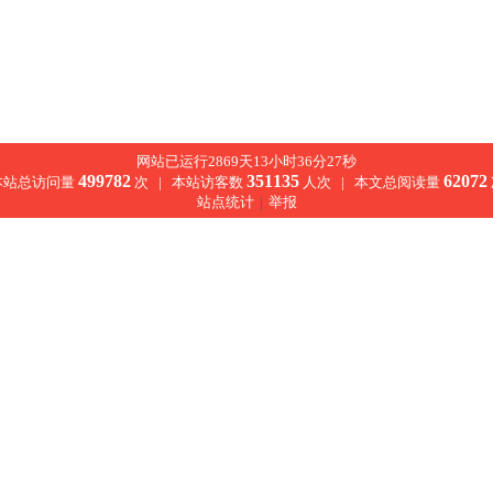
网站已运行2869天13小时36分27秒
499782
351135
62072
本站总访问量
次 |
本站访客数
人次 |
本文总阅读量
站点统计
|
举报