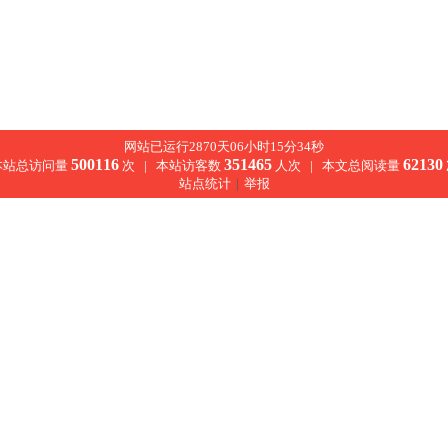
网站已运行2870天06小时15分34秒
500116
351465
62130
本站总访问量
次 |
本站访客数
人次 |
本文总阅读量
站点统计
|
举报