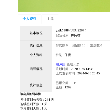
个人资料
主题
gxjk5888
(UID: 2267 )
基本概况
邮箱状态
已验证
统计信息
好友数 0
|
回帖数 15
|
主题数 0
个人资料
性别
保密
用户组
论坛元老
活跃概况
注册时间
2020-6-25 14:38
上次发表时间
2024-9-30 20:45
已用空间
0 B
统计信息
金钱
1262
该会员签到详情
累计签到总天数 :
244
天
连续签到天数 :
1
天
本月签到天数 :
1
天