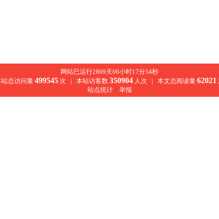
网站已运行2869天00小时17分54秒
499545
350904
62021
本站总访问量
次 |
本站访客数
人次 |
本文总阅读量
站点统计
|
举报