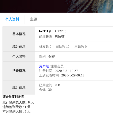
个人资料
主题
lwl911
(UID: 2220 )
基本概况
邮箱状态
已验证
统计信息
好友数 0
|
回帖数 19
|
主题数 0
个人资料
性别
保密
用户组
注册会员
活跃概况
注册时间
2020-3-31 19:27
上次发表时间
2026-1-29 00:13
已用空间
0 B
统计信息
金钱
30
该会员签到详情
累计签到总天数 :
6
天
连续签到天数 :
1
天
本月签到天数 :
0
天