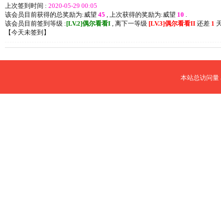
上次签到时间 :
2020-05-29 00:05
该会员目前获得的总奖励为:威望
45
, 上次获得的奖励为:威望
10
.
该会员目前签到等级 :
[LV.2]偶尔看看I
, 离下一等级
[LV.3]偶尔看看II
还差
1
天
【
今天未签到
】
本站总访问量