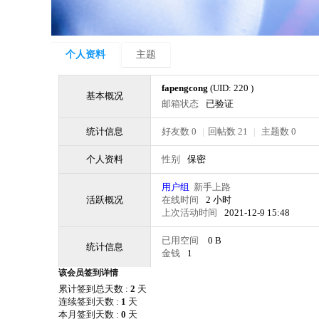
个人资料
主题
fapengcong
(UID: 220 )
基本概况
邮箱状态
已验证
统计信息
好友数 0
|
回帖数 21
|
主题数 0
个人资料
性别
保密
用户组
新手上路
活跃概况
在线时间
2 小时
上次活动时间
2021-12-9 15:48
已用空间
0 B
统计信息
金钱
1
该会员签到详情
累计签到总天数 :
2
天
连续签到天数 :
1
天
本月签到天数 :
0
天