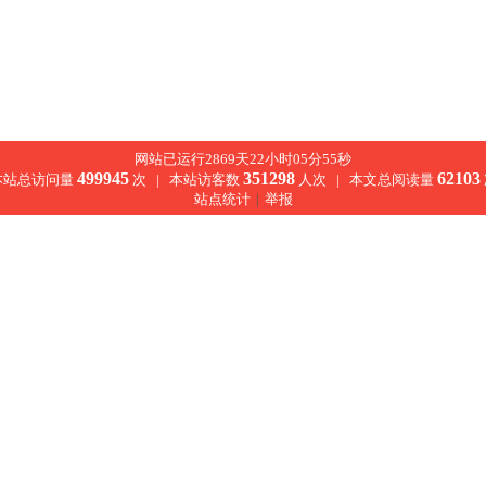
网站已运行2869天22小时05分55秒
499945
351298
62103
本站总访问量
次 |
本站访客数
人次 |
本文总阅读量
站点统计
|
举报