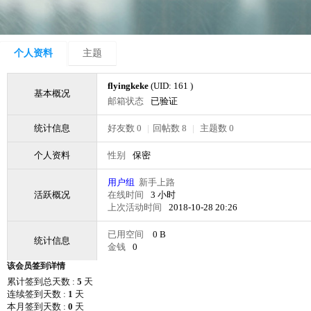
个人资料
主题
flyingkeke
(UID: 161 )
基本概况
邮箱状态
已验证
统计信息
好友数 0
|
回帖数 8
|
主题数 0
个人资料
性别
保密
用户组
新手上路
活跃概况
在线时间
3 小时
上次活动时间
2018-10-28 20:26
已用空间
0 B
统计信息
金钱
0
该会员签到详情
累计签到总天数 :
5
天
连续签到天数 :
1
天
本月签到天数 :
0
天