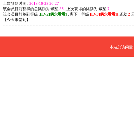
上次签到时间 :
2018-10-28 20:27
该会员目前获得的总奖励为:威望
35
, 上次获得的奖励为:威望
7
.
该会员目前签到等级 :
[LV.2]偶尔看看I
, 离下一等级
[LV.3]偶尔看看II
还差
2
天
【
今天未签到
】
本站总访问量