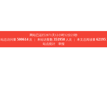
网站已运行2871天12小时12分24秒
500614
351950
62195
本站总访问量
次 |
本站访客数
人次 |
本文总阅读量
站点统计
|
举报