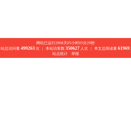
网站已运行2868天05小时05分29秒
499263
350627
61969
本站总访问量
次 |
本站访客数
人次 |
本文总阅读量
站点统计
|
举报