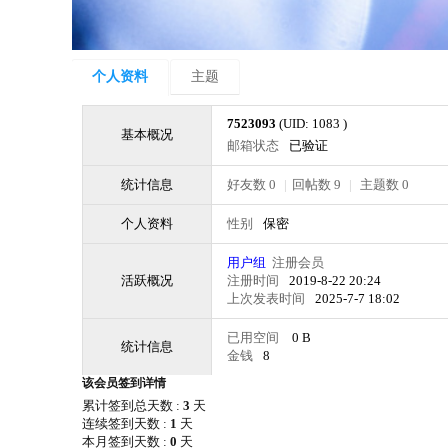
个人资料
主题
7523093
(UID: 1083 )
基本概况
邮箱状态
已验证
统计信息
好友数 0
|
回帖数 9
|
主题数 0
个人资料
性别
保密
用户组
注册会员
活跃概况
注册时间
2019-8-22 20:24
上次发表时间
2025-7-7 18:02
已用空间
0 B
统计信息
金钱
8
该会员签到详情
累计签到总天数 :
3
天
连续签到天数 :
1
天
本月签到天数 :
0
天