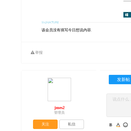
该会员没有填写今日想说内容.
举报
发新帖
jmes2
管理员
关注
私信