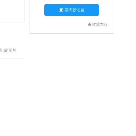
发布新话题
收藏本版
窗
图片