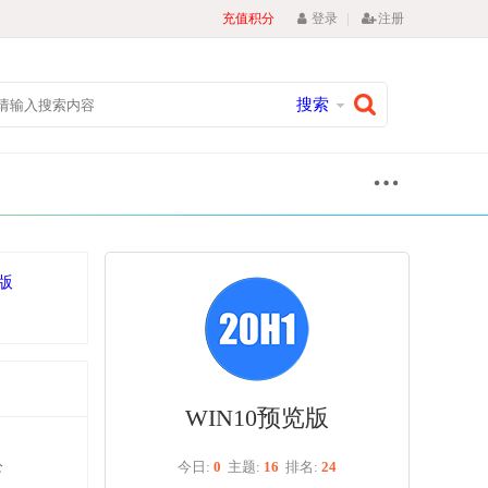
|
充值积分
登录
注册
搜索
版
WIN10预览版
公
今日:
0
主题:
16
排名:
24