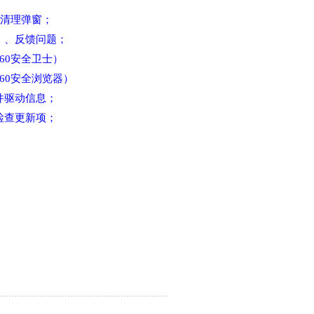
士清理弹窗；
）、反馈问题；
60安全卫士）
60安全浏览器）
件驱动信息；
检查更新项；
；