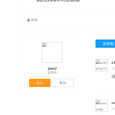
该会员没有填写今日想说内容.
举报
发新帖
a
jmes2
20
管理员
关注
私信
s
20