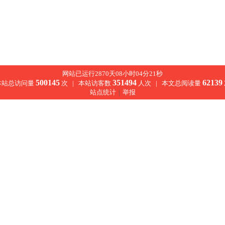
网站已运行2870天08小时04分21秒
500145
351494
62139
本站总访问量
次 |
本站访客数
人次 |
本文总阅读量
站点统计
|
举报