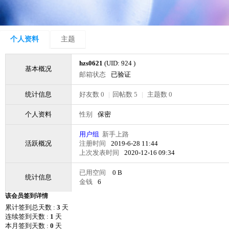
个人资料
主题
hzs0621
(UID: 924 )
基本概况
邮箱状态
已验证
统计信息
好友数 0
|
回帖数 5
|
主题数 0
个人资料
性别
保密
用户组
新手上路
活跃概况
注册时间
2019-6-28 11:44
上次发表时间
2020-12-16 09:34
已用空间
0 B
统计信息
金钱
6
该会员签到详情
累计签到总天数 :
3
天
连续签到天数 :
1
天
本月签到天数 :
0
天