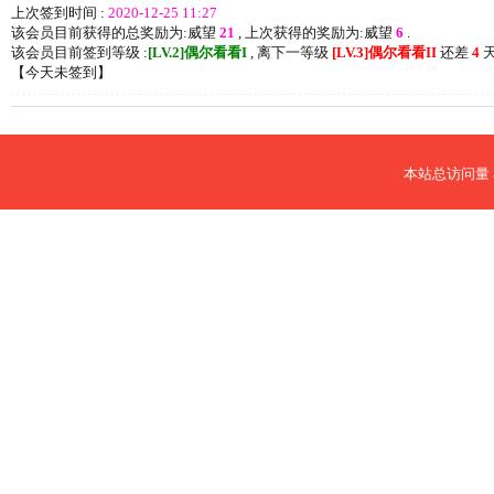
上次签到时间 :
2020-12-25 11:27
该会员目前获得的总奖励为:威望
21
, 上次获得的奖励为:威望
6
.
该会员目前签到等级 :
[LV.2]偶尔看看I
, 离下一等级
[LV.3]偶尔看看II
还差
4
天
【
今天未签到
】
本站总访问量