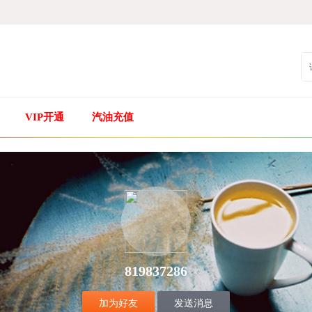
VIP开通
汽油充值
819837286
加为好友
发送消息