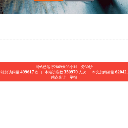
网站已运行2869天03小时11分31秒
499617
350970
62042
本站总访问量
次 |
本站访客数
人次 |
本文总阅读量
站点统计
|
举报