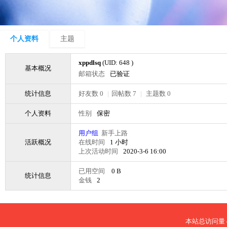
个人资料
主题
xppdlsq
(UID: 648 )
基本概况
邮箱状态
已验证
统计信息
好友数 0
|
回帖数 7
|
主题数 0
个人资料
性别
保密
用户组
新手上路
活跃概况
在线时间
1 小时
上次活动时间
2020-3-6 16:00
已用空间
0 B
统计信息
金钱
2
本站总访问量