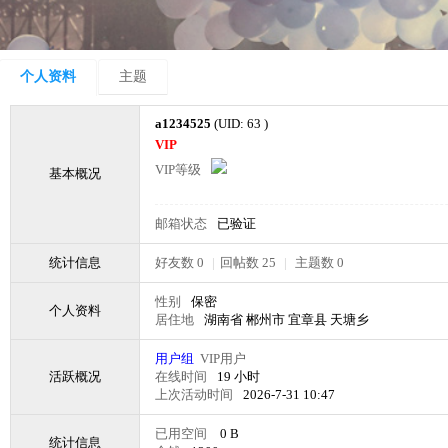
个人资料
主题
a1234525
(UID: 63 )
VIP
VIP等级
基本概况
邮箱状态
已验证
统计信息
好友数 0
|
回帖数 25
|
主题数 0
性别
保密
个人资料
居住地
湖南省 郴州市 宜章县 天塘乡
用户组
VIP用户
活跃概况
在线时间
19 小时
上次活动时间
2026-7-31 10:47
已用空间
0 B
统计信息