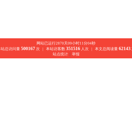
网站已运行2870天09小时11分04秒
500167
351516
62143
本站总访问量
次 |
本站访客数
人次 |
本文总阅读量
站点统计
|
举报