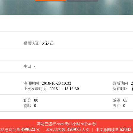
视频认证
未认证
生日
-
注册时间
2018-10-23 10:33
最后访问
2
上次发表时间
2018-11-13 16:30
所在时区
积分
80
威望
65
贡献
0
汽油
0
网站已运行2869天03小时20分40秒
499622
350975
62043
本站总访问量
次 |
本站访客数
人次 |
本文总阅读量