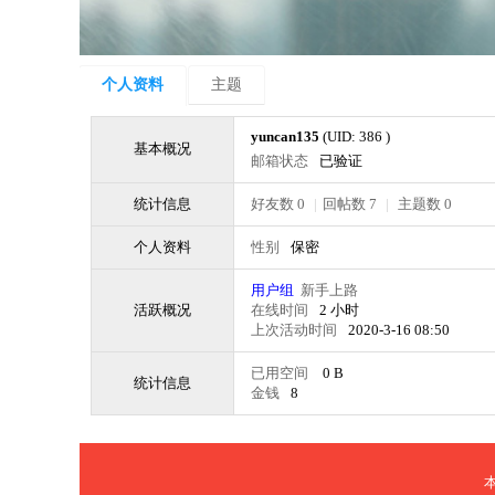
个人资料
主题
yuncan135
(UID: 386 )
基本概况
邮箱状态
已验证
统计信息
好友数 0
|
回帖数 7
|
主题数 0
个人资料
性别
保密
用户组
新手上路
活跃概况
在线时间
2 小时
上次活动时间
2020-3-16 08:50
已用空间
0 B
统计信息
金钱
8