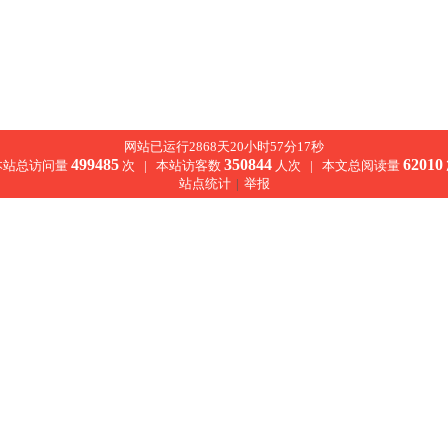
网站已运行2868天20小时57分17秒
499485
350844
62010
本站总访问量
次 |
本站访客数
人次 |
本文总阅读量
站点统计
|
举报