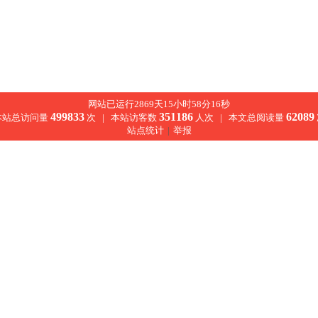
网站已运行2869天15小时58分17秒
499833
351186
62089
本站总访问量
次 |
本站访客数
人次 |
本文总阅读量
站点统计
|
举报