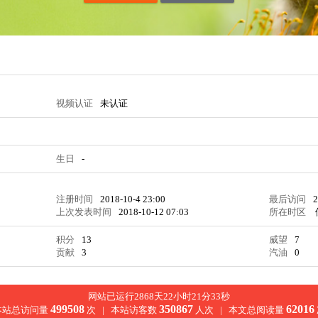
视频认证
未认证
生日
-
注册时间
2018-10-4 23:00
最后访问
2
上次发表时间
2018-10-12 07:03
所在时区
积分
13
威望
7
贡献
3
汽油
0
网站已运行2868天22小时21分33秒
499508
350867
62016
本站总访问量
次 |
本站访客数
人次 |
本文总阅读量