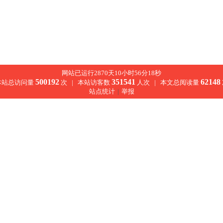
网站已运行2870天10小时56分18秒
500192
351541
62148
本站总访问量
次 |
本站访客数
人次 |
本文总阅读量
站点统计
|
举报