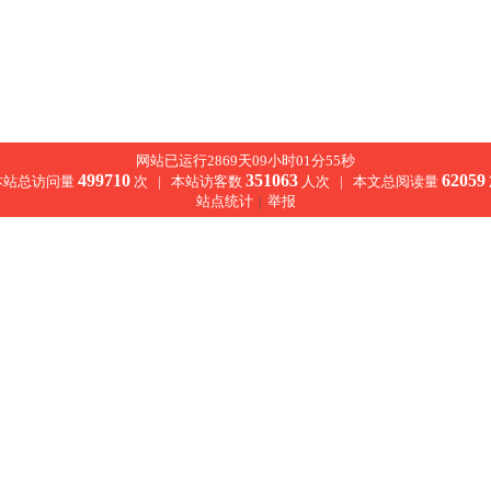
网站已运行2869天09小时01分56秒
499710
351063
62059
本站总访问量
次 |
本站访客数
人次 |
本文总阅读量
站点统计
|
举报