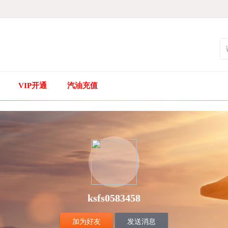
VIP开通
汽油充值
ksfs0583458
加为好友
发送消息