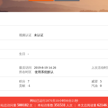
视频认证
未认证
生日
-
最后访问
2019-8-19 14:26
上次活动时
所在时区
使用系统默认
积分
7
威望
5
贡献
-1
汽油
0
网站已运行2870天10小时06分21秒
500182
351531
62146
本站总访问量
次 |
本站访客数
人次 |
本文总阅读量