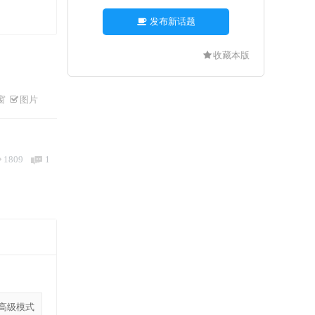
发布新话题
收藏本版
窗
图片
1809
1
高级模式