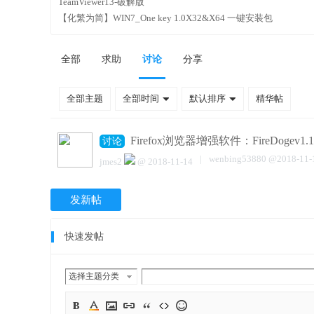
TeamViewer13-破解版
【化繁为简】WIN7_One key 1.0X32&X64 一键安装包
全部
求助
讨论
分享
全部主题
全部时间
默认排序
精华帖
Firefox浏览器增强软件：FireDogev1.1
讨论
|
wenbing53880
@
2018-11-
jmes2
@
2018-11-14
发新帖
快速发帖
选择主题分类