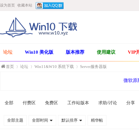
设为首页
收藏本站
论坛
Win10 美化版
版本推荐
使用建议
VIP
首页
论坛
Win11&W10 系统下载
Server服务器版
微软原
»
›
›
全部
付费区
免费区
工作站版本
求助/讨论
分享
全部主题
全部时间
默认排序
精华帖